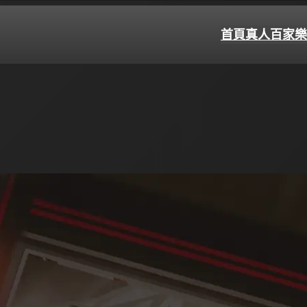
首頁
真人百家樂