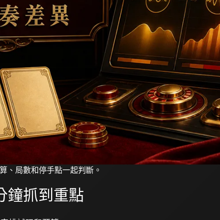
算、局數和停手點一起判斷。
三分鐘抓到重點