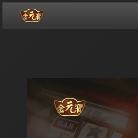
跳
至
主
要
內
容