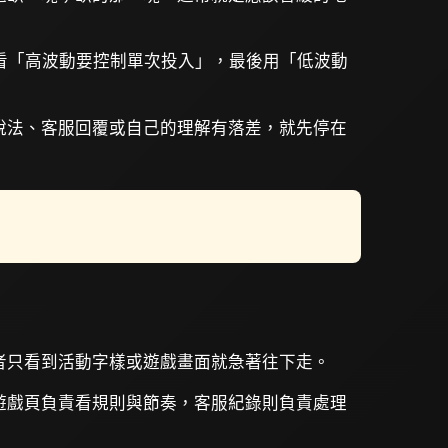
再看「高波動要控制單次投入」，最後用「低波動
說法、客服回覆或自己的理解有落差，就先停在
者只看到活動字樣或遊戲畫面就急著往下走。
遊戲頁負責看規則與節奏，客服紀錄則負責處理