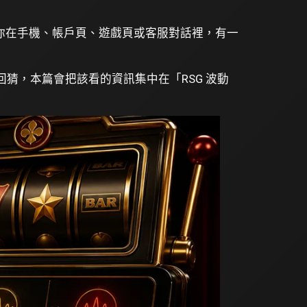
讓你在手機、帳戶頁、遊戲頁或客服對話裡，有一
回猜，本篇會把該看的資訊集中在「RSG 波動