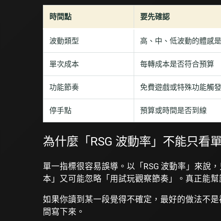
時間點
要先確認
波動類型
高、中、低波動的體感
單次成本
每轉成本是否符合預算
功能節奏
免費遊戲或特殊功能觸
停手點
預算或時間是否到線
為什麼「RSG 波動率」不能只看
單一指標很容易誤導。以「RSG 波動率」來
本」又可能忽略「用試玩觀察節奏」。真正能幫
如果你讀到某一段覺得不確定，最好的做法不是
間寫下來。