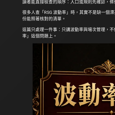
讀者能直接檢查的順序：入口或規則先確認，條
很多人查「RSG 波動率」時，其實不是缺一
份能照著核對的清單。
這篇只處理一件事：只講波動率與場次管理，不做
率」這個問題上。