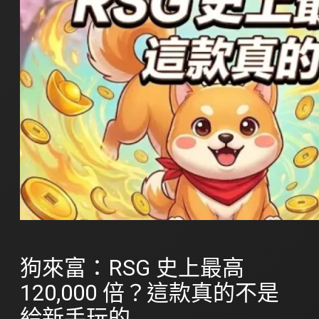
狗來富：RSG 史上最高
120,000 倍？這款真的不是
給新手玩的