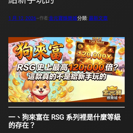
1 月 12, 2026
金元寶娛樂城
分類:
最新文章
作者:
—
一、狗來富在 RSG 系列裡是什麼等級
的存在？