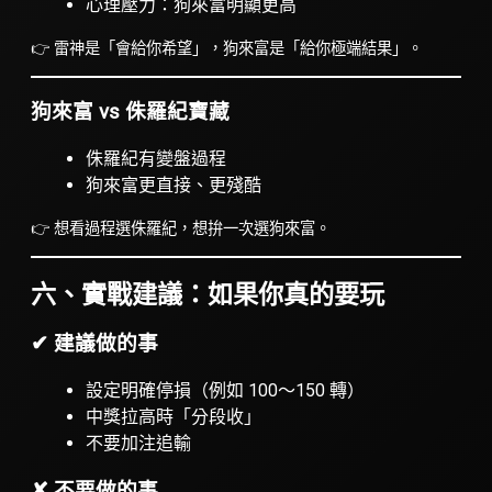
心理壓力：狗來富明顯更高
👉 雷神是「會給你希望」，狗來富是「給你極端結果」。
狗來富 vs 侏羅紀寶藏
侏羅紀有變盤過程
狗來富更直接、更殘酷
👉 想看過程選侏羅紀，想拚一次選狗來富。
六、實戰建議：如果你真的要玩
✔ 建議做的事
設定明確停損（例如 100～150 轉）
中獎拉高時「分段收」
不要加注追輸
✘ 不要做的事