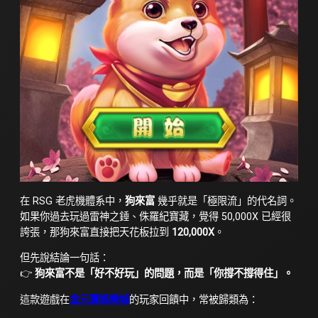
在 RSG 老虎機體系中，
狗來富
幾乎就是「極限流」的代名詞。
如果你過去玩過雷神之錘、侏羅紀寶藏，覺得 50,000X 已經很
誇張，那狗來富直接把天花板拉到
120,000X
。
但先說結論一句話：
👉
狗來富不是「好不好玩」的問題，而是「你撐不撐得住」。
這款遊戲在
金元寶娛樂城
的玩家回饋中，常被歸類為：