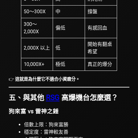
50～300X
中
撐盤
300～
偏低
有感回血
2,000X
開始有翻桌
2,000X 以上
低
希望
10,000X+
極低
真正的爆分
👉
這就是為什麼它不適合小資磨分。
五、與其他
RSG
高爆機台怎麼選？
狗來富 vs 雷神之錘
倍數上限：狗來富勝
穩定度：雷神較友善