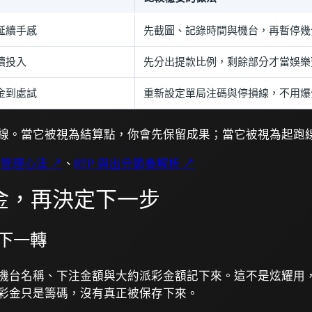
延續手感
先截圖、記錄時間與機台，再暫停幾
續投入
先分出提款比例，剩餘部分才當娛樂
金到處試
重新設定單局注碼與停損線，不用爆
線。當它被視為結算點，你會先保留成果；當它被視為起跑
管理心法 ↗
、
RTP 與出分節奏解析 ↗
彩金，再決定下一步
下一轉
機台名稱、下注金額與大約派彩金額記下來。這不是炫耀用
彩金只是籌碼，沒有真正被保存下來。