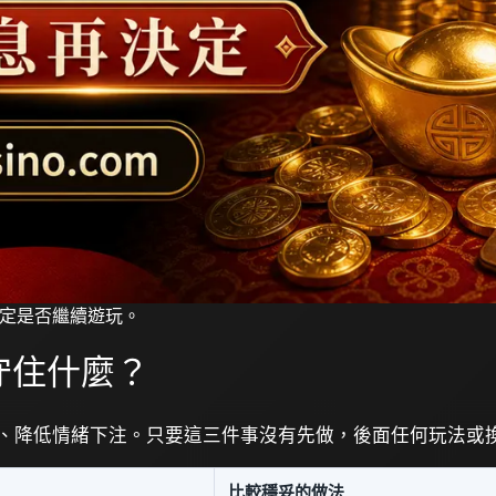
定是否繼續遊玩。
守住什麼？
、降低情緒下注。只要這三件事沒有先做，後面任何玩法或
比較穩妥的做法