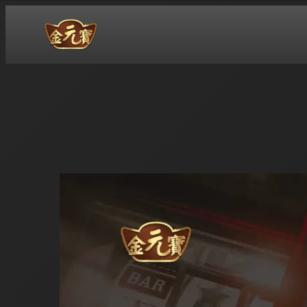
跳
至
主
要
內
容