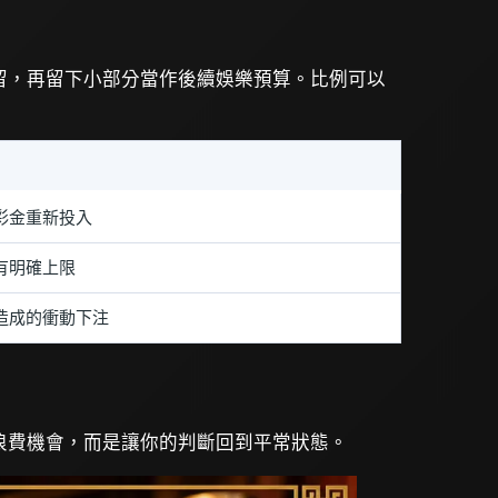
留，再留下小部分當作後續娛樂預算。比例可以
彩金重新投入
有明確上限
造成的衝動下注
浪費機會，而是讓你的判斷回到平常狀態。