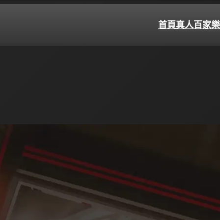
首頁
真人百家樂