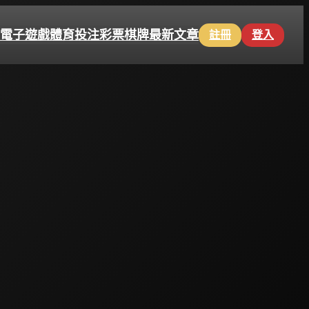
電子遊戲
體育投注
彩票
棋牌
最新文章
註冊
登入