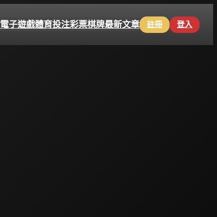
電子遊戲
體育投注
彩票
棋牌
最新文章
註冊
登入