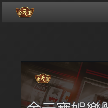
跳
至
主
要
內
容