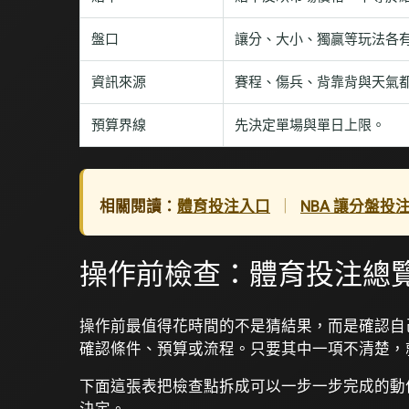
盤口
讓分、大小、獨贏等玩法各
資訊來源
賽程、傷兵、背靠背與天氣
預算界線
先決定單場與單日上限。
相關閱讀：
體育投注入口
｜
NBA 讓分盤投
操作前檢查：體育投注總
操作前最值得花時間的不是猜結果，而是確認自
確認條件、預算或流程。只要其中一項不清楚，
下面這張表把檢查點拆成可以一步一步完成的動