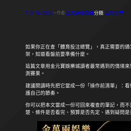
7 月 16, 2026
金元寶娛樂城
分類:
最新文章
—
作者:
如果你正在查「體育投注總覽」，真正需要的通
架，知道看盤前要準備什麼。
這篇文章用金元寶娛樂城讀者最常遇到的情境來
測賽果。
建議閱讀時先把它當成一份「操作前清單」：看
護自己的節奏。
你可以把本文當成一份可回來複查的筆記，而不
楚、條件是否看完、預算是否先定、遇到疑問是