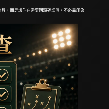
流程，而是讓你在需要回頭確認時，不必靠印象