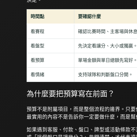
決定。
時間點
要確認什麼
看賽程
確認比賽時間、主客場與休
看盤型
先決定看讓分、大小或獨贏
看預算
單場金額與單日總額先寫好
看情緒
支持球隊和判斷盤口分開。
為什麼要把預算寫在前面？
預算不是附屬項目，而是整個流程的邊界。只要
最實用的內容不是告訴你一定要做什麼，而是幫
如果遇到客服、付款、盤口、牌型或活動條款不