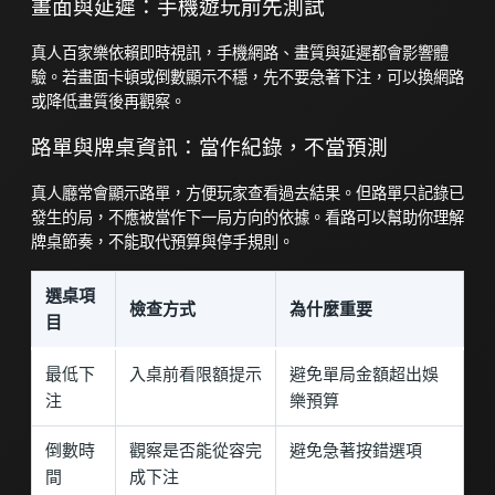
畫面與延遲：手機遊玩前先測試
真人百家樂依賴即時視訊，手機網路、畫質與延遲都會影響體
驗。若畫面卡頓或倒數顯示不穩，先不要急著下注，可以換網路
或降低畫質後再觀察。
路單與牌桌資訊：當作紀錄，不當預測
真人廳常會顯示路單，方便玩家查看過去結果。但路單只記錄已
發生的局，不應被當作下一局方向的依據。看路可以幫助你理解
牌桌節奏，不能取代預算與停手規則。
選桌項
檢查方式
為什麼重要
目
最低下
入桌前看限額提示
避免單局金額超出娛
注
樂預算
倒數時
觀察是否能從容完
避免急著按錯選項
間
成下注