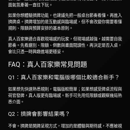
面氣氛牽著一直往下玩。
如果你想體驗擠牌功能，也建議先把一般桌台節奏看懂，再進入
擠牌桌。擠牌增加的是互動感與臨場感，但不會改變你需要看懂
規則、限額與預算安排的基本原則。
真人百家樂適合喜歡現場感的玩家，但現場感越強，越需要自我
節奏。先看廳別、限額、倒數與畫面閱讀性，再決定是否入桌，
會比只憑一時興趣進場更穩妥。
FAQ：真人百家樂常見問題
Q1：真人百家樂和電腦版哪個比較適合新手？
如果想先快速熟悉規則，電腦版較簡單；如果想感受牌桌流程與
荷官發牌，真人版更有臨場感。新手可先用低限額或觀察幾局熟
悉介面。
Q2：擠牌會影響結果嗎？
不會。擠牌是開牌呈現方式，增加的是體驗與期待感，不應被視