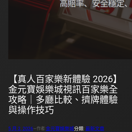
【真人百家樂新體驗 2026】
金元寶娛樂城視訊百家樂全
攻略｜多廳比較、擠牌體驗
與操作技巧
5 月 2, 2026
金元寶娛樂城
分類:
最新文章
作者:
—