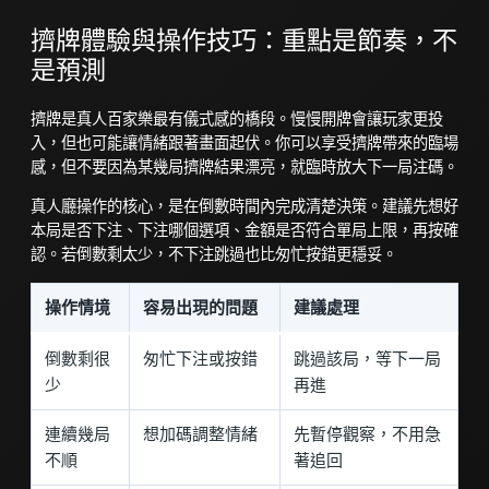
擠牌體驗與操作技巧：重點是節奏，不
是預測
擠牌是真人百家樂最有儀式感的橋段。慢慢開牌會讓玩家更投
入，但也可能讓情緒跟著畫面起伏。你可以享受擠牌帶來的臨場
感，但不要因為某幾局擠牌結果漂亮，就臨時放大下一局注碼。
真人廳操作的核心，是在倒數時間內完成清楚決策。建議先想好
本局是否下注、下注哪個選項、金額是否符合單局上限，再按確
認。若倒數剩太少，不下注跳過也比匆忙按錯更穩妥。
操作情境
容易出現的問題
建議處理
倒數剩很
匆忙下注或按錯
跳過該局，等下一局
少
再進
連續幾局
想加碼調整情緒
先暫停觀察，不用急
不順
著追回