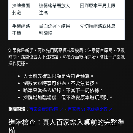
擠牌畫面
被情緒帶著放大
回到原本單局上限
刺激
注碼
手機網路
畫面延遲、結果
先切換網路或休息
不穩
判讀慢
如果你是新手，可以先用觀察模式看幾局：注意荷官節奏、倒數
時間、路單位置與下注按鈕。熟悉介面後再開始，會比一進桌就
操作更穩。
入桌前先確認限額是否符合預算。
倒數太短時寧可跳過，不要急著按。
路單只當過去紀錄，不當下一局依據。
擠牌增加臨場感，但不改變原本遊玩規則。
相關閱讀：
百家樂實測攻略 ↗
、
百家樂 vs 老虎機比較 ↗
進階檢查：真人百家樂入桌前的完整準
備