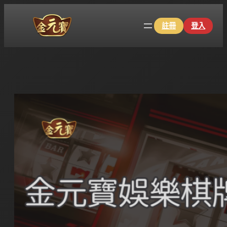
跳
至
註冊
登入
主
要
內
容