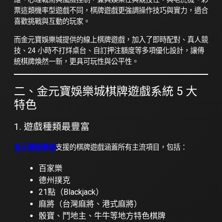
票這類機率型遊戲不同，棋牌遊戲更強調操作技巧與實力，適合
喜歡挑戰與互動的玩家。
而金元寶娛樂城提供的線上棋牌遊戲，加入了即時配對、真人競
技、24 小時不打烊桌台、自訂押注額度等多項優化設計，讓傳
統棋牌煥然一新，更具可玩性與公平性。
二、金元寶娛樂城棋牌遊戲系統 5 大
特色
1. 遊戲種類最豐富
金元寶娛樂城
支援的棋牌遊戲涵蓋所有主流項目，包括：
百家樂
德州撲克
21點（Blackjack）
麻將（台灣麻將、港式麻將）
骰寶、鬥地主、牛牛等地方特色棋牌