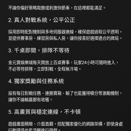
不論你偏好策略取勝或刺激快節奏，在這裡都能滿足。
2. 真人對戰系統，公平公正
採用即時配對機制與多地伺服器連線，確保遊戲過程公平透明。
並提供賽事房、練習房與私人房，讓你按喜好選擇適合的牌局。
3. 千桌即開，排隊不等待
金元寶娛樂城每天開放上百桌賽事，玩家24小時可隨時進入，
不必等待排隊，立即對戰，全程無冷場。
4. 獨家獎勵與任務系統
設有每日對戰任務、連勝寶箱、輸了也能獲得積分等激勵機制，
讓你不論輸贏都有收穫。
5. 高畫質與穩定連線，不卡頓
遊戲畫面精緻、介面直觀，搭配獨家優化的網路架構，即使身處
行動環境也能流暢進行遊戲。