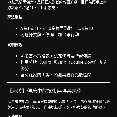
21點又稱黑傑克，是與莊家對戰的牌面遊戲，目標為讓手上的
總點數不超過21，且比莊家高。
玩法重點
：
A為1或11，2-10為牌面點數，JQK為10
可選擇要牌、停牌、加倍等行動
實戰技巧
：
熟悉基本策略表，決定何時要牌或停牌
利用分牌（Split）與加倍（Double Down）創造
優勢
留意莊家的明牌，預測其最終點數區間
【麻將】傳統中的技術與博弈美學
麻將講求記憶、算牌與機會的綜合能力，金元寶娛樂城提供台灣
與港式麻將兩種玩法，自由選擇碰、吃、槓與胡的策略路線。
玩法重點
：